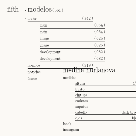
modelos
(
561
)
mujer
(
342
)
main
(
064
)
main
(
064
)
image
(
025
)
image
(
025
)
development
(
082
)
development
(
082
)
hombre
(
219
)
medina nurlanova
noticias
medidas
únete
altura
1
busto
cintura
caderas
zapatos
cabello
dark br
ojos
bl
book
instagram