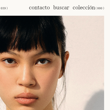
s
contacto
buscar
colección
(
039
)
(
000
)