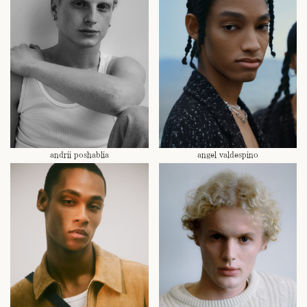
andrii poshablia
angel valdespino