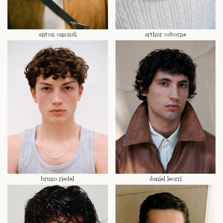
anton omondi
arthur osborne
bruno riedel
daniel leorri