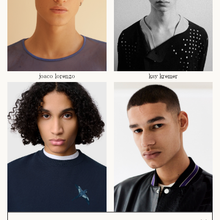
joaco lorenzo
kay kremer
kevin nyavedji
kofi sharkey