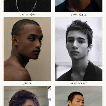
pau caselles
peter simon
prince
saiko mimeur