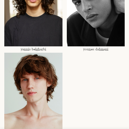
yannis belgharbi
younes dahmani