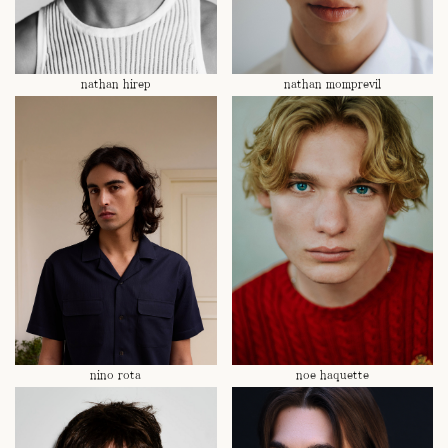
nathan hirep
nathan momprevil
nino rota
noe haquette