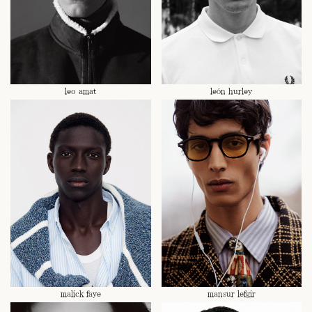
leo amat
león hurley
malick faye
mansur lefgir