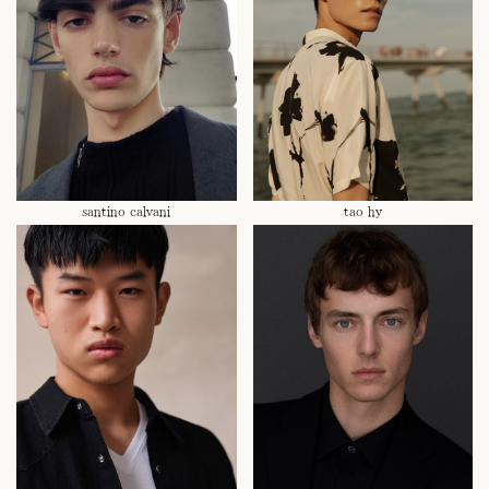
santino calvani
tao hy