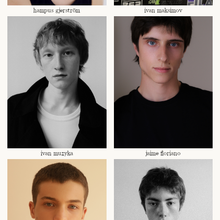
hampus gjerström
ivan maksimov
ivan muzyka
jaime floriano