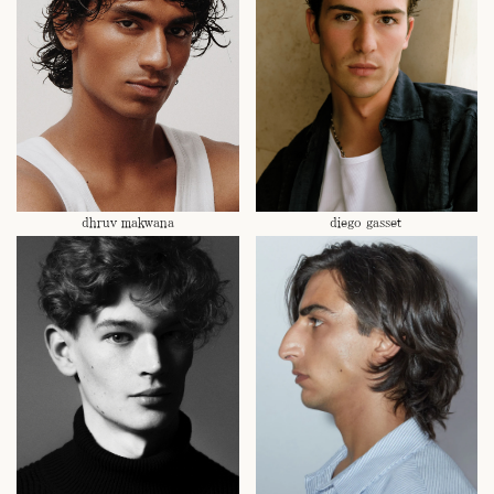
dhruv makwana
diego gasset