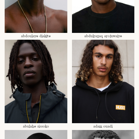
abdoulaye diakite
abdulrazaq arojuwaiye
abulahe sissoko
adam ouadi