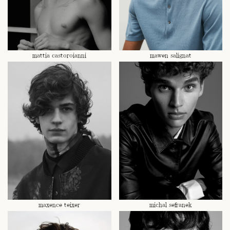
mattia castoroianni
mawen salignat
maxence teixer
michal sefranek