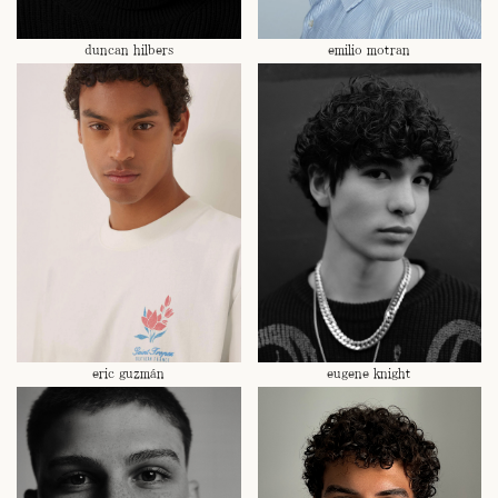
duncan hilbers
emilio motran
eric guzmán
eugene knight