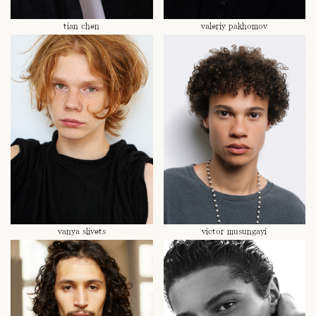
tian chen
valeriy pakhomov
vanya slivets
victor musungayi