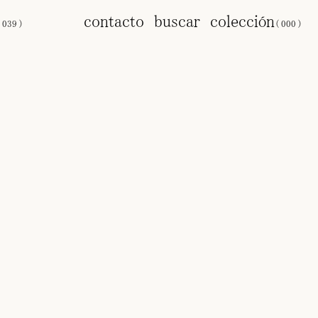
s
contacto
buscar
colección
(
039
)
(
000
)