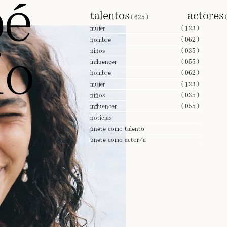
pé
talentos
actore
(
625
)
mujer
(
123
)
hombre
(
062
)
io
niños
(
035
)
influencer
(
055
)
hombre
(
062
)
mujer
(
123
)
niños
(
035
)
influencer
(
055
)
noticias
únete como talento
únete como actor/a