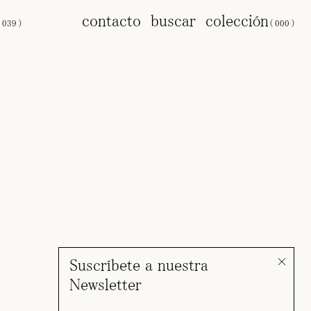
s
contacto
buscar
colección
(
039
)
(
000
)
Suscríbete a nuestra
Newsletter