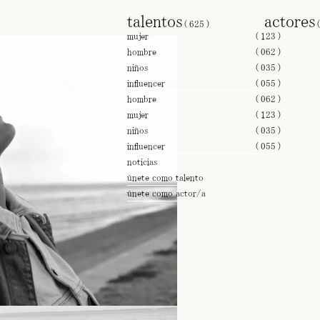
talentos
actore
(
625
)
mujer
(
123
)
hombre
(
062
)
niños
(
035
)
influencer
(
055
)
hombre
(
062
)
mujer
(
123
)
niños
(
035
)
influencer
(
055
)
noticias
únete como talento
únete como actor/a