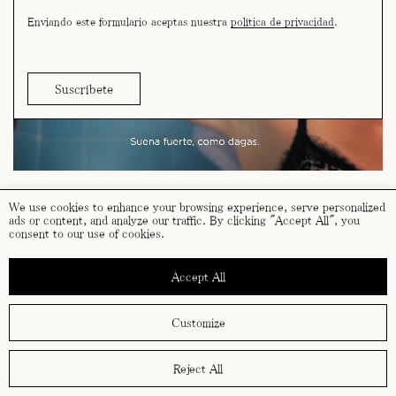
Enviando este formulario aceptas nuestra
política de privacidad
.
We use cookies to enhance your browsing experience, serve personalized
ads or content, and analyze our traffic. By clicking "Accept All", you
consent to our use of cookies.
términos y condiciones
política de cookies
Accept All
política de privacidad
Customize
Reject All