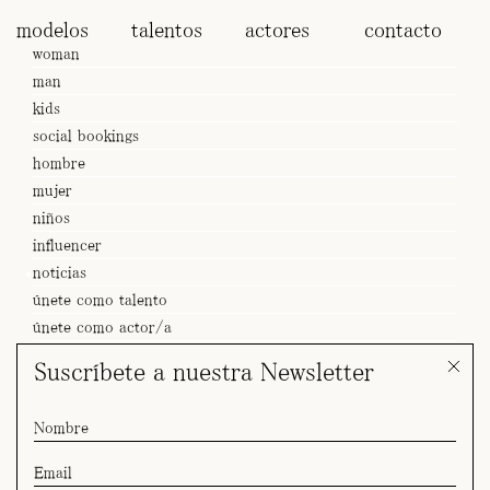
modelos
talentos
actores
contacto
woman
man
kids
social bookings
hombre
mujer
niños
influencer
noticias
únete como talento
únete como actor/a
Suscríbete a nuestra Newsletter
SPOT Juan & Valeria x Hotel Choice