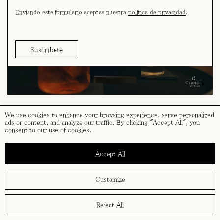
Enviando este formulario aceptas nuestra
política de privacidad
.
We use cookies to enhance your browsing experience, serve personalized
ads or content, and analyze our traffic. By clicking "Accept All", you
consent to our use of cookies.
términos y condiciones
política de cookies
Accept All
política de privacidad
Customize
Reject All