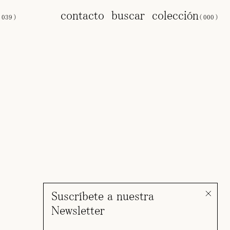
s
contacto
buscar
colección
(
039
)
(
000
)
Suscríbete a nuestra
Newsletter