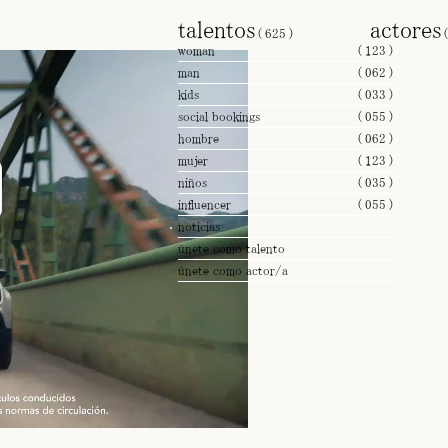
talentos
actore
(
625
)
woman
(
123
)
man
(
062
)
kids
(
033
)
social bookings
(
055
)
hombre
(
062
)
mujer
(
123
)
niños
(
035
)
influencer
(
055
)
noticias
únete como talento
únete como actor/a