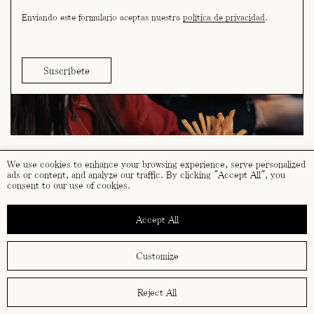
Enviando este formulario aceptas nuestra
política de privacidad
.
We use cookies to enhance your browsing experience, serve personalized
ads or content, and analyze our traffic. By clicking "Accept All", you
consent to our use of cookies.
términos y condiciones
política de cookies
Accept All
política de privacidad
Customize
Reject All