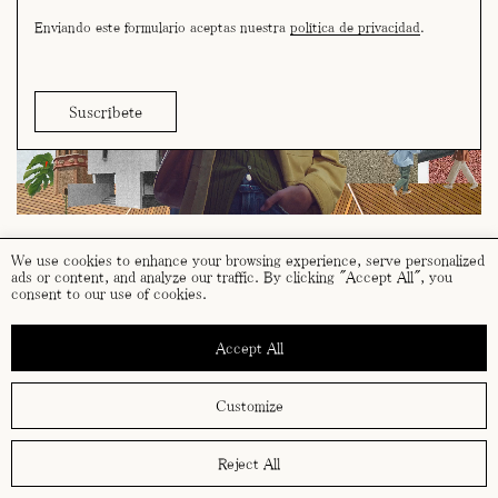
Enviando este formulario aceptas nuestra
política de privacidad
.
We use cookies to enhance your browsing experience, serve personalized
ads or content, and analyze our traffic. By clicking "Accept All", you
consent to our use of cookies.
términos y condiciones
política de cookies
Accept All
política de privacidad
Customize
Reject All