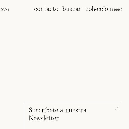
s
contacto
buscar
colección
(
039
)
(
000
)
Suscríbete a nuestra
Newsletter