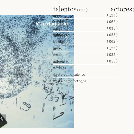
talentos
actore
(
625
)
mujer
(
123
)
hombre
(
062
)
niños
(
035
)
influencer
(
055
)
hombre
(
062
)
mujer
(
123
)
niños
(
035
)
influencer
(
055
)
noticias
únete como talento
únete como actor/a