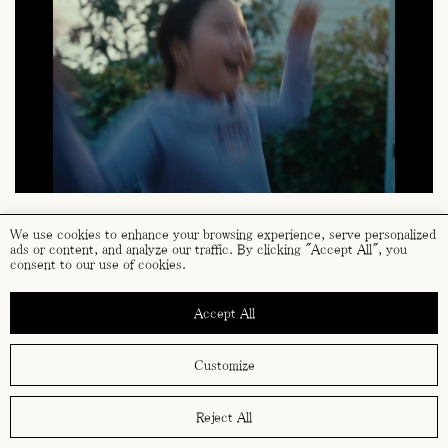
Enviando este formulario aceptas nuestra
política de privacidad
.
We use cookies to enhance your browsing experience, serve personalized
ads or content, and analyze our traffic. By clicking "Accept All", you
consent to our use of cookies.
términos y condiciones
política de cookies
Accept All
política de privacidad
Customize
Reject All