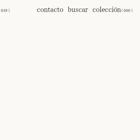
s
contacto
buscar
colección
(
039
)
(
000
)