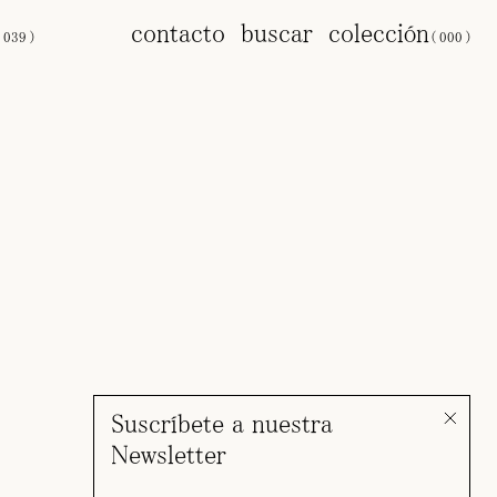
s
contacto
buscar
colección
(
039
)
(
000
)
Suscríbete a nuestra
Newsletter