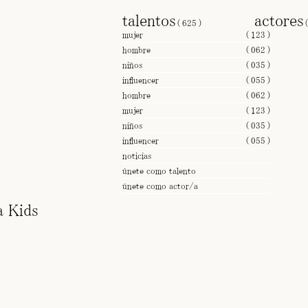
talentos
actore
(
625
)
mujer
(
123
)
hombre
(
062
)
niños
(
035
)
influencer
(
055
)
hombre
(
062
)
mujer
(
123
)
niños
(
035
)
influencer
(
055
)
noticias
únete como talento
únete como actor/a
 Kids