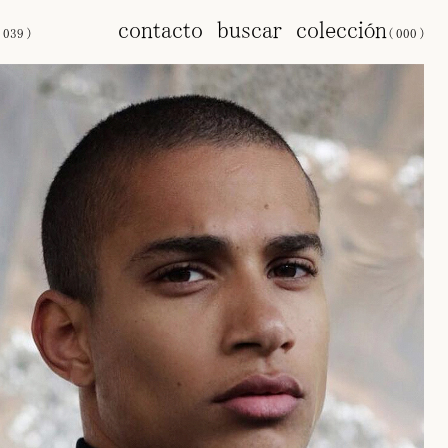
s
contacto
buscar
colección
(
039
)
(
000
)