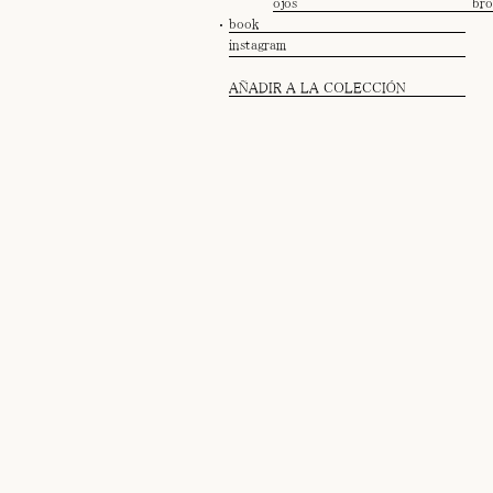
ojos
br
book
instagram
AÑADIR A LA COLECCIÓN