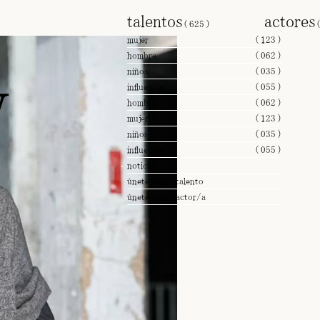
talentos
actore
(
625
)
mujer
(
123
)
hombre
(
062
)
w
niños
(
035
)
influencer
(
055
)
hombre
(
062
)
mujer
(
123
)
niños
(
035
)
influencer
(
055
)
noticias
únete como talento
únete como actor/a