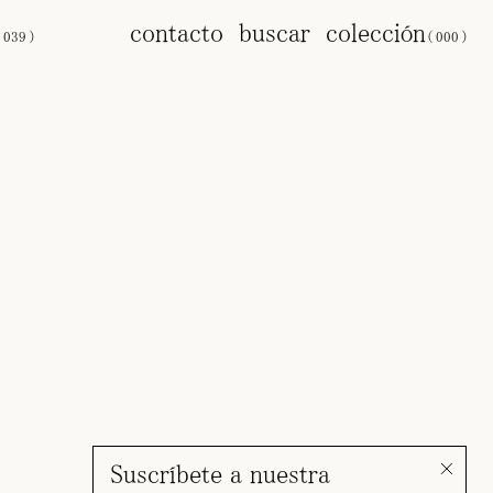
s
contacto
buscar
colección
(
039
)
(
000
)
Suscríbete a nuestra