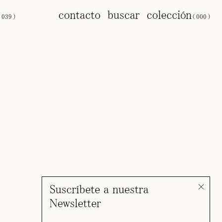
s
contacto
buscar
colección
(
039
)
(
000
)
Suscríbete a nuestra
Newsletter