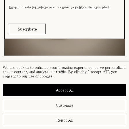
Enviando este formulario aceptas nuestra
política de privacidad
.
We use cookies to enhance your browsing experience, serve personalized
ads or content, and analyze our traffic. By clicking "Accept All", you
consent to our use of cookies.
términos y condiciones
política de cookies
Accept All
política de privacidad
Customize
Reject All