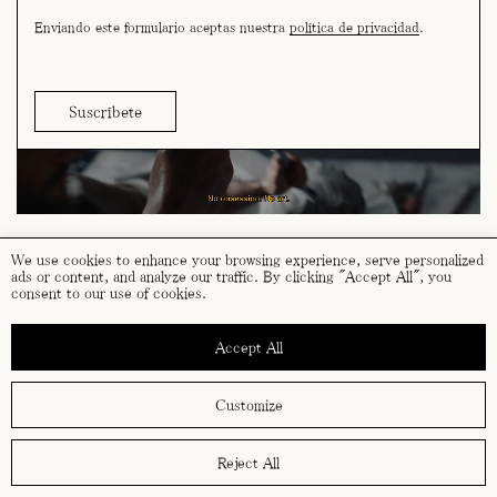
Enviando este formulario aceptas nuestra
política de privacidad
.
We use cookies to enhance your browsing experience, serve personalized
ads or content, and analyze our traffic. By clicking "Accept All", you
consent to our use of cookies.
términos y condiciones
política de cookies
Accept All
política de privacidad
Customize
Reject All