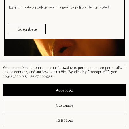
Enviando este formulario aceptas nuestra
política de privacidad
.
We use cookies to enhance your browsing experience, serve personalized
ads or content, and analyze our traffic. By clicking "Accept All", you
consent to our use of cookies.
términos y condiciones
política de cookies
Accept All
política de privacidad
Customize
Reject All