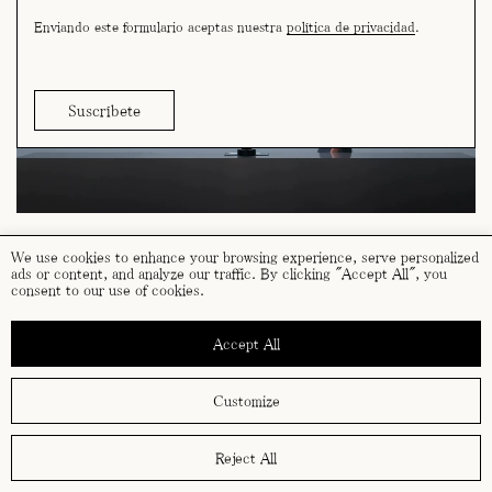
Enviando este formulario aceptas nuestra
política de privacidad
.
We use cookies to enhance your browsing experience, serve personalized
ads or content, and analyze our traffic. By clicking "Accept All", you
consent to our use of cookies.
términos y condiciones
política de cookies
Accept All
política de privacidad
Customize
Reject All