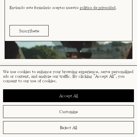
Enviando este formulario aceptas nuestra
política de privacidad
.
We use cookies to enhance your browsing experience, serve personalized
ads or content, and analyze our traffic. By clicking "Accept All", you
consent to our use of cookies.
términos y condiciones
política de cookies
Accept All
política de privacidad
Customize
Reject All