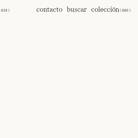
s
contacto
buscar
colección
(
039
)
(
000
)