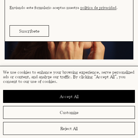
Enviando este formulario aceptas nuestra
política de privacidad
.
We use cookies to enhance your browsing experience, serve personalized
ads or content, and analyze our traffic. By clicking "Accept All", you
consent to our use of cookies.
términos y condiciones
política de cookies
Accept All
política de privacidad
Customize
Reject All